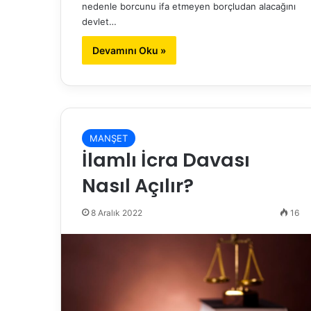
nedenle borcunu ifa etmeyen borçludan alacağını
devlet…
Devamını Oku »
MANŞET
İlamlı İcra Davası
Nasıl Açılır?
8 Aralık 2022
16