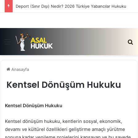
Deport (Sınır Dışı) Nedir? 2026 Türkiye Yabancılar Hukuku
Menü
Ar
Anasayfa
Kentsel Dönüşüm Hukuku
Kentsel Dönüşüm Hukuku
Kentsel dönüşüm hukuku, kentlerin sosyal, ekonomik,
devamı ve kültürel özellikleri geliştirme amaçlı yürütme
sonuna kadar yenileme projelerini kapsayan ve bu sayede