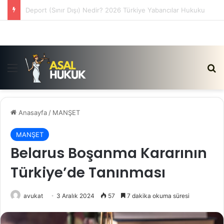
Satış Vaadi Sözleşmesi İptali Nedir?
Menü
Ar
Anasayfa
/
MANŞET
MANŞET
Belarus Boşanma Kararının
Türkiye’de Tanınması
avukat
3 Aralık 2024
57
7 dakika okuma süresi