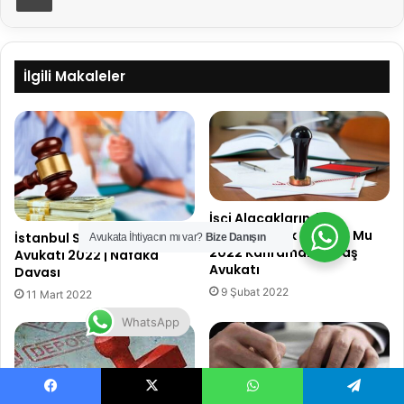
İlgili Makaleler
İşçi Alacaklarında
Arabuluculuk Zorunlu Mu
İstanbul Sarıyer Nafaka
Avukata İhtiyacın mı var?
Bize Danışın
2022 Kahramanmaraş
Avukatı 2022 | Nafaka
Avukatı
Davası
9 Şubat 2022
11 Mart 2022
WhatsApp
Facebook
X
WhatsApp
Telegram