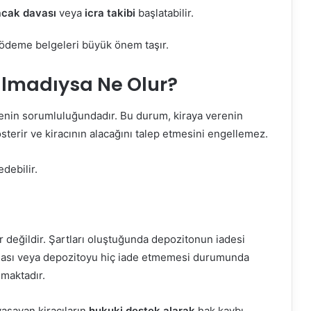
acak davası
veya
icra takibi
başlatabilir.
 ödeme belgeleri büyük önem taşır.
ılmadıysa Ne Olur?
enin sorumluluğundadır. Bu durum, kiraya verenin
sterir ve kiracının alacağını talep etmesini engellemez.
edebilir.
lir değildir. Şartları oluştuğunda depozitonun iadesi
pması veya depozitoyu hiç iade etmemesi durumunda
maktadır.
aşayan kiracıların
hukuki destek alarak
hak kaybı