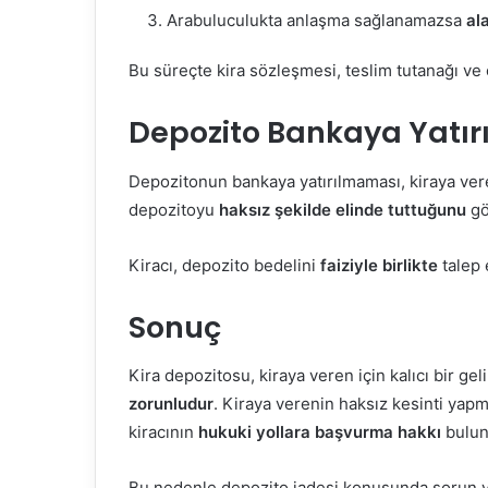
Arabuluculukta anlaşma sağlanamazsa
al
Bu süreçte kira sözleşmesi, teslim tutanağı ve
Depozito Bankaya Yatır
Depozitonun bankaya yatırılmaması, kiraya ver
depozitoyu
haksız şekilde elinde tuttuğunu
gö
Kiracı, depozito bedelini
faiziyle birlikte
talep 
Sonuç
Kira depozitosu, kiraya veren için kalıcı bir ge
zorunludur
. Kiraya verenin haksız kesinti ya
kiracının
hukuki yollara başvurma hakkı
bulun
Bu nedenle depozito iadesi konusunda sorun y