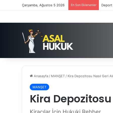
Çarşamba, Ağustos 5 2026
En Son Eklenenler
Deport 
Anasayfa
/
MANŞET
/
Kira Depozitosu Nasıl Geri Alı
MANŞET
Kira Depozitosu 
Kiracılar İçin Hukuki Rehber