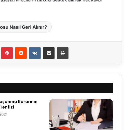
osu Nasıl Geri Alınır?
Tumblr
Pinterest
Reddit
VKontakte
E-Posta ile paylaş
Yazdır
Boşanma Kararının
Tenfizi
 2021