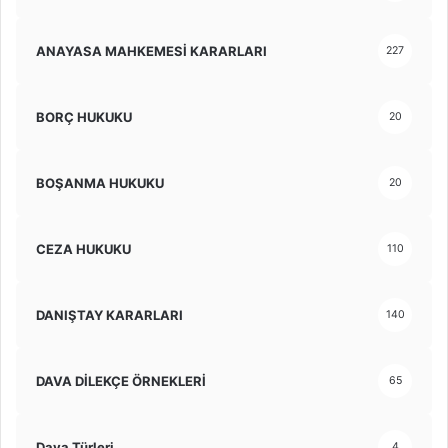
ANAYASA MAHKEMESİ KARARLARI
227
BORÇ HUKUKU
20
BOŞANMA HUKUKU
20
CEZA HUKUKU
110
DANIŞTAY KARARLARI
140
DAVA DİLEKÇE ÖRNEKLERİ
65
Dava Türleri
4