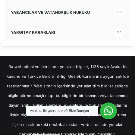
YABANCILAR VE VATANDAŞLIK HUKUKU
518
YARGITAY KARARLARI
97
Bu web sitesi ve içerisinde yer alan bilgiler, 1136 sayılı Avukatlık
Kanunu ve Türkiye Barolar Birliği Meslek Kurallarına uygun şekilde
tasarlanmıştır. Web sitenin içerisinde yer alan tüm bilgiler sadece
bilgilendirme amaçlı olup, bu bilgilerin bir kısmına veya tamamına
dayanılarak yapılan işlemlere, eylemlere ve bunların sonuçlarına
Avukata İhtiyacın mı var?
Bize Danışın
ilişkin hiçbir sorumluluk kabul edilemez. Kişiler mevcut duruma
ilişkin olarak hukuki destek almadan, web sitesinde yer alan
herhangi bir hususa dayanarak işlem yapılmamalıdır.