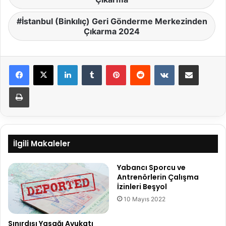
İstanbul (Binkılıç) Geri Gönderme Merkezinden
Çıkarma 2024
LinkedIn
Tumblr
Pinterest
Reddit
VKontakte
E-Posta ile paylaş
Yazdır
İlgili Makaleler
Yabancı Sporcu ve
Antrenörlerin Çalışma
İzinleri Beşyol
10 Mayıs 2022
Sınırdışı Yasağı Avukatı