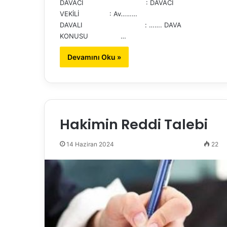
DAVACI : DAVACI
VEKİLİ : Av………
DAVALI : ……. DAVA
KONUSU …
Devamını Oku »
Hakimin Reddi Talebi
14 Haziran 2024
22