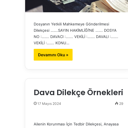
Dosyanın Yetkili Mahkemeye Gönderilmesi
Dilekçesi …….SAYIN HAKİMLİĞİ’NE ……. DOSYA
NO :……. DAVACI :……. VEKİLİ :……. DAVALI :…….
VEKİLİ :……. KONU…
Devamını Oku »
Dava Dilekçe Örnekleri
17 Mayıs 2024
29
Ailenin Korunması İçin Tedbir Dilekçesi, Anayasa