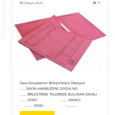
6 Mayıs 2024
71
Dava Dosyalarının Birleştirilmesi Dilekçesi
…….SAYIN HAKİMLİĞİ’NE DOSYA NO :
……. BİRLEŞTİRME TALEBİNDE BULUNAN DAVALI :
……. VEKİLİ :……. DAVACI
:……. VEKİLİ :…….…