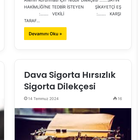
HAKİMLİĞİ’NE TEDBİR İSTEYEN ŞİKAYETÇİ EŞ
:……. VEKİLİ :……. KARŞI
TARAF…
Devamını Oku »
Dava Sigorta Hırsızlık
Sigorta Dilekçesi
14 Temmuz 2024
16