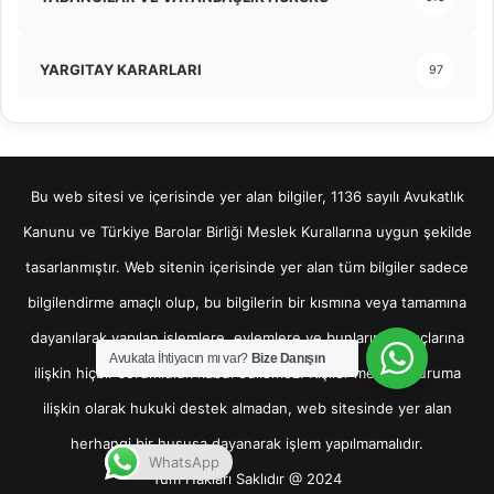
YARGITAY KARARLARI
97
Bu web sitesi ve içerisinde yer alan bilgiler, 1136 sayılı Avukatlık
Kanunu ve Türkiye Barolar Birliği Meslek Kurallarına uygun şekilde
tasarlanmıştır. Web sitenin içerisinde yer alan tüm bilgiler sadece
bilgilendirme amaçlı olup, bu bilgilerin bir kısmına veya tamamına
dayanılarak yapılan işlemlere, eylemlere ve bunların sonuçlarına
Avukata İhtiyacın mı var?
Bize Danışın
ilişkin hiçbir sorumluluk kabul edilemez. Kişiler mevcut duruma
ilişkin olarak hukuki destek almadan, web sitesinde yer alan
herhangi bir hususa dayanarak işlem yapılmamalıdır.
WhatsApp
Tüm Hakları Saklıdır @ 2024