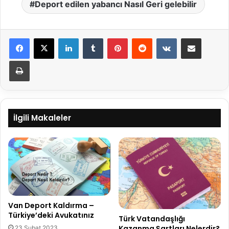
Deport edilen yabancı Nasıl Geri gelebilir
LinkedIn
Tumblr
Pinterest
Reddit
VKontakte
E-Posta ile paylaş
Yazdır
İlgili Makaleler
Van Deport Kaldırma –
Türkiye’deki Avukatınız
Türk Vatandaşlığı
Kazanma Şartları Nelerdir?
23 Şubat 2023