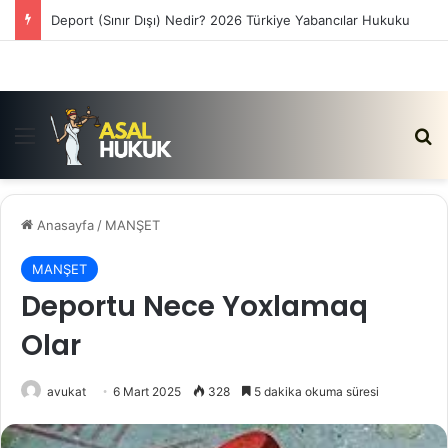
Satış Vaadi Sözleşmesi İptali Nedir?
Menü
Ar
Anasayfa
/
MANŞET
MANŞET
Deportu Nece Yoxlamaq
Olar
avukat
6 Mart 2025
328
5 dakika okuma süresi