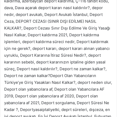
kaldırma, azerbaycan deport kaldrıma, Ç-116 tahdit kodu,
dava, Dava açarak deport kararı nasıl kaldırılır?, depor
nedır, deport avukatı, Deport Avukatı İstanbul, Deport
Ceza, DEPORT CEZASI (SINIR DIŞI EDİLME) NASIL
KALKAR?, Deport Cezası Sınır Dışı Edilme Ve Giriş Yasağı
Nasıl Kalkar, Deport kaldırma 2021, Deport kaldırma
işlemleri, deport kaldırma süreci nedir, Deport kaldırmak
için ne gerek?, deport kararı, deport kararı alınan yabancı
uyruklu, Deport Kararına İtiraz Süresi Nedir?, deport
kararının sebebi, deport kararınızın iptaline giden yasal
süreç, Deport nasıl kaldırılır?, Deport ne zaman kalkar?,
Deport ne zaman kalkar?Deport Olan Yabancıların
Türkiye’ye Giriş Yasakları Nasıl Kalkar?, deport neden olur,
Deport olan yabancılara af, Deport olan Yabancılara AF
2019, Deport olan yabancılara af 2020, Deport olan
yabancılara af 2021, Deport sorgulama, Deport Süresi Ne
Kadar ?, Deportyasaiptaliyetki, deprt süreleri, dışceza, en
iyi deport avukatı, En İyi Deport Avukatı İstanbul, Fuhuştan