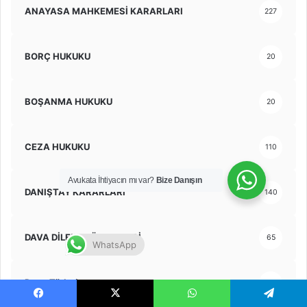
ANAYASA MAHKEMESİ KARARLARI
227
BORÇ HUKUKU
20
BOŞANMA HUKUKU
20
CEZA HUKUKU
110
Avukata İhtiyacın mı var?
Bize Danışın
DANIŞTAY KARARLARI
140
DAVA DİLEKÇE ÖRNEKLERİ
65
WhatsApp
Dava Türleri
4
Facebook
X
WhatsApp
Telegram