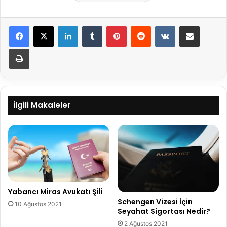
LinkedIn
Tumblr
Pinterest
Reddit
VKontakte
E-Posta ile paylaş
Yazdır
İlgili Makaleler
Yabancı Miras Avukatı Şili
Schengen Vizesi İçin
10 Ağustos 2021
Seyahat Sigortası Nedir?
2 Ağustos 2021