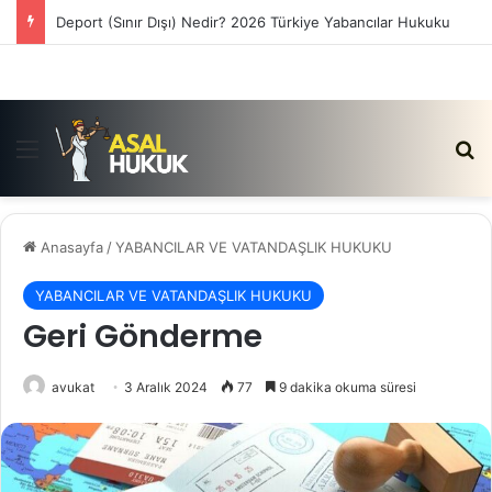
Satış Vaadi Sözleşmesi İptali Nedir?
Menü
Ar
Anasayfa
/
YABANCILAR VE VATANDAŞLIK HUKUKU
YABANCILAR VE VATANDAŞLIK HUKUKU
Geri Gönderme
avukat
3 Aralık 2024
77
9 dakika okuma süresi