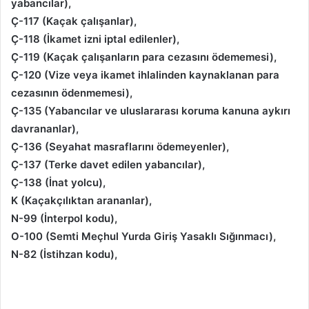
yabancılar),
Ç-117 (Kaçak çalışanlar),
Ç-118 (İkamet izni iptal edilenler),
Ç-119 (Kaçak çalışanların para cezasını ödememesi),
Ç-120 (Vize veya ikamet ihlalinden kaynaklanan para
cezasının ödenmemesi),
Ç-135 (Yabancılar ve uluslararası koruma kanuna aykırı
davrananlar),
Ç-136 (Seyahat masraflarını ödemeyenler),
Ç-137 (Terke davet edilen yabancılar),
Ç-138 (İnat yolcu),
K (Kaçakçılıktan arananlar),
N-99 (İnterpol kodu),
O-100 (Semti Meçhul Yurda Giriş Yasaklı Sığınmacı),
N-82 (İstihzan kodu),