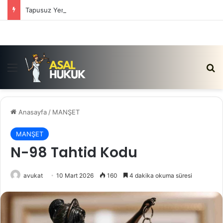
Tapusuz Yer Almadan Önce: Taşınmaz Satış Vaadi 2026
Menü
Ar
Anasayfa
/
MANŞET
MANŞET
N-98 Tahtid Kodu
avukat
10 Mart 2026
160
4 dakika okuma süresi