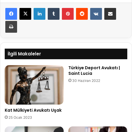
LinkedIn
Tumblr
Pinterest
Reddit
VKontakte
E-Posta ile paylaş
Yazdır
İlgili Makaleler
Türkiye Deport Avukatı |
Saint Lucia
30 Haziran 2022
Kat Mülkiyeti Avukatı Uşak
25 Ocak 2023