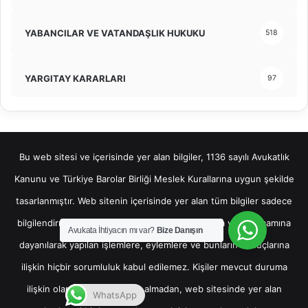
YABANCILAR VE VATANDAŞLIK HUKUKU
518
YARGITAY KARARLARI
97
Bu web sitesi ve içerisinde yer alan bilgiler, 1136 sayılı Avukatlık
Kanunu ve Türkiye Barolar Birliği Meslek Kurallarına uygun şekilde
tasarlanmıştır. Web sitenin içerisinde yer alan tüm bilgiler sadece
bilgilendirme amaçlı olup, bu bilgilerin bir kısmına veya tamamına
Avukata İhtiyacın mı var?
Bize Danışın
dayanılarak yapılan işlemlere, eylemlere ve bunların sonuçlarına
ilişkin hiçbir sorumluluk kabul edilemez. Kişiler mevcut duruma
ilişkin olarak hukuki destek almadan, web sitesinde yer alan
WhatsApp