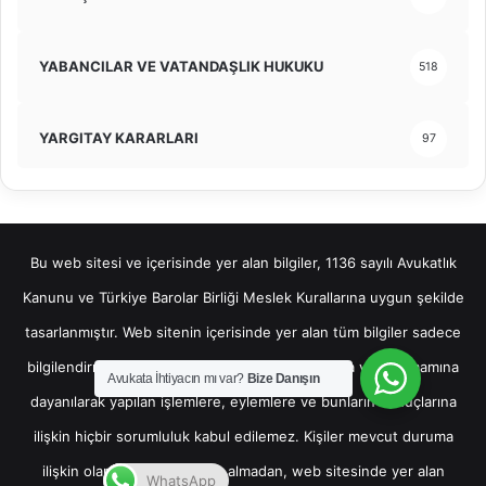
YABANCILAR VE VATANDAŞLIK HUKUKU
518
YARGITAY KARARLARI
97
Bu web sitesi ve içerisinde yer alan bilgiler, 1136 sayılı Avukatlık
Kanunu ve Türkiye Barolar Birliği Meslek Kurallarına uygun şekilde
tasarlanmıştır. Web sitenin içerisinde yer alan tüm bilgiler sadece
bilgilendirme amaçlı olup, bu bilgilerin bir kısmına veya tamamına
Avukata İhtiyacın mı var?
Bize Danışın
dayanılarak yapılan işlemlere, eylemlere ve bunların sonuçlarına
ilişkin hiçbir sorumluluk kabul edilemez. Kişiler mevcut duruma
ilişkin olarak hukuki destek almadan, web sitesinde yer alan
WhatsApp