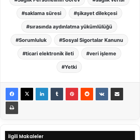
saklama süresi
şikayet dilekçesi
sırasında aydınlatma yükümlülüğü
Sorumluluk
Sosyal Sigortalar Kanunu
ticari elektronik ileti
veri işleme
Yetki
LinkedIn
Tumblr
Pinterest
Reddit
VKontakte
E-Posta ile paylaş
Yazdır
İlgili Makaleler