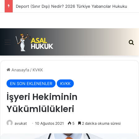
Deport (Sınır Dışı) Nedir? 2026 Türkiye Yabancılar Hukuku
Menü
Ar
Anasayfa
/
KVKK
EN SON EKLENENLER
KVKK
İşyeri Hekiminin
Yükümlülükleri
avukat
10 Ağustos 2021
5
2 dakika okuma süresi