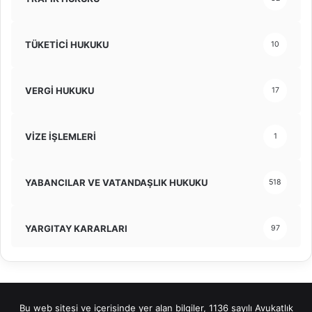
TÜKETİCİ HUKUKU
10
VERGİ HUKUKU
17
VİZE İŞLEMLERİ
1
YABANCILAR VE VATANDAŞLIK HUKUKU
518
YARGITAY KARARLARI
97
Bu web sitesi ve içerisinde yer alan bilgiler, 1136 sayılı Avukatlık