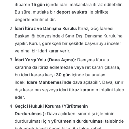
itibaren
15 gün
içinde idari makamlara itiraz edilebilir.
Bu süre, mutlaka bir
deport avukatı
ile birlikte
değerlendirilmelidir.
İdari İtiraz ve Danışma Kurulu:
İtiraz, Göç İdaresi
Başkanlığı bünyesindeki Sınır Dışı Danışma Kurulu’na
yapılır. Kurul, gerekçeli bir şekilde başvuruyu inceler
ve nihai bir idari karar verir.
İdari Yargı Yolu (Dava Açma):
Danışma Kurulu
kararına da itiraz edilemezse veya ret kararı çıkarsa,
bu idari karara karşı
30 gün
içinde bulunulan
ildeki
İdare Mahkemesi’nde
dava açılabilir. Dava, sınır
dışı kararının ve/veya idari itiraz kararının iptalini talep
eder.
Geçici Hukuki Koruma (Yürütmenin
Durdurulması):
Dava açılırken, sınır dışı işleminin
durdurulması için
yürütmenin durdurulması
talebinde
bulunmak hayati önem taşır. Bu talep kabul