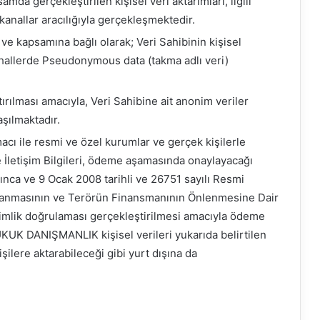
mda gerçekleştirilen kişisel veri aktarımları, ilgili
anallar aracılığıyla gerçekleşmektedir.
 ve kapsamına bağlı olarak; Veri Sahibinin kişisel
 hallerde Pseudonymous data (takma adlı veri)
ırılması amacıyla, Veri Sahibine ait anonim veriler
aşılmaktadır.
acı ile resmi ve özel kurumlar ve gerçek kişilerle
ve İletişim Bilgileri, ödeme aşamasında onaylayacağı
ca ve 9 Ocak 2008 tarihli ve 26751 sayılı Resmi
klanmasının ve Terörün Finansmanının Önlenmesine Dair
imlik doğrulaması gerçekleştirilmesi amacıyla ödeme
HUKUK DANIŞMANLIK kişisel verileri yukarıda belirtilen
şilere aktarabileceği gibi yurt dışına da