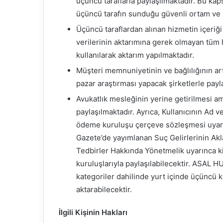
üçüncü taraflarla paylaşılmaktadır. Bu kapsa
üçüncü tarafın sunduğu güvenli ortam ve k
Üçüncü taraflardan alınan hizmetin içeriği
verilerinin aktarımına gerek olmayan tüm
kullanılarak aktarım yapılmaktadır.
Müşteri memnuniyetinin ve bağlılığının art
pazar araştırması yapacak şirketlerle payl
Avukatlık mesleğinin yerine getirilmesi am
paylaşılmaktadır. Ayrıca, Kullanıcının Ad 
ödeme kuruluşu çerçeve sözleşmesi uyarın
Gazete’de yayımlanan Suç Gelirlerinin A
Tedbirler Hakkında Yönetmelik uyarınca k
kuruluşlarıyla paylaşılabilecektir. ASAL 
kategoriler dahilinde yurt içinde üçüncü ki
aktarabilecektir.
İlgili Kişinin Hakları