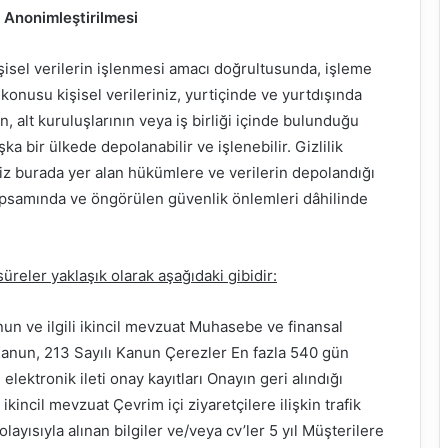
e Anonimleştirilmesi
isel verilerin işlenmesi amacı doğrultusunda, işleme
 konusu kişisel verileriniz, yurtiçinde ve yurtdışında
alt kuruluşlarının veya iş birliği içinde bulunduğu
ka bir ülkede depolanabilir ve işlenebilir. Gizlilik
niz burada yer alan hükümlere ve verilerin depolandığı
apsamında ve öngörülen güvenlik önlemleri dâhilinde
üreler yaklaşık olarak aşağıdaki gibidir:
nun ve ilgili ikincil mevzuat Muhasebe ve finansal
ı Kanun, 213 Sayılı Kanun Çerezler En fazla 540 gün
i elektronik ileti onay kayıtları Onayın geri alındığı
 ikincil mevzuat Çevrim içi ziyaretçilere ilişkin trafik
olayısıyla alınan bilgiler ve/veya cv’ler 5 yıl Müşterilere