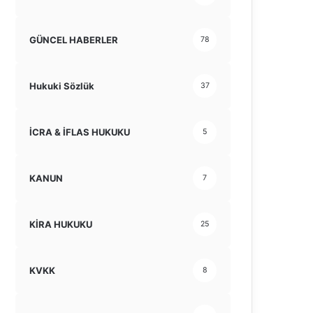
GÜNCEL HABERLER
78
Hukuki Sözlük
37
İCRA & İFLAS HUKUKU
5
KANUN
7
KİRA HUKUKU
25
KVKK
8