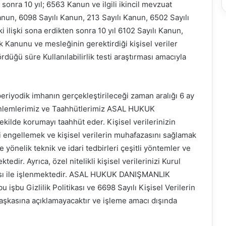
n sonra 10 yıl; 6563 Kanun ve ilgili ikincil mevzuat
anun, 6098 Sayılı Kanun, 213 Sayılı Kanun, 6502 Sayılı
i ilişki sona erdikten sonra 10 yıl 6102 Sayılı Kanun,
k Kanunu ve mesleğinin gerektirdiği kişisel veriler
düğü süre Kullanılabilirlik testi araştırması amacıyla
eriyodik imhanın gerçekleştirileceği zaman aralığı 6 ay
n Önlemlerimiz ve Taahhütlerimiz ASAL HUKUK
ekilde korumayı taahhüt eder. Kişisel verilerinizin
ni engellemek ve kişisel verilerin muhafazasını sağlamak
önelik teknik ve idari tedbirleri çeşitli yöntemler ve
edir. Ayrıca, özel nitelikli kişisel verilerinizi Kurul
ması ile işlenmektedir. ASAL HUKUK DANIŞMANLIK
bu işbu Gizlilik Politikası ve 6698 Sayılı Kişisel Verilerin
şkasına açıklamayacaktır ve işleme amacı dışında