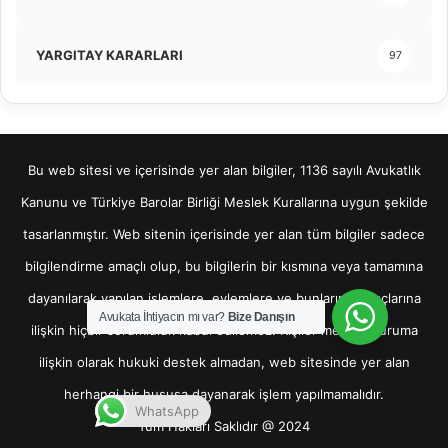
YARGITAY KARARLARI
97
Bu web sitesi ve içerisinde yer alan bilgiler, 1136 sayılı Avukatlık
Kanunu ve Türkiye Barolar Birliği Meslek Kurallarına uygun şekilde
tasarlanmıştır. Web sitenin içerisinde yer alan tüm bilgiler sadece
bilgilendirme amaçlı olup, bu bilgilerin bir kısmına veya tamamına
dayanılarak yapılan işlemlere, eylemlere ve bunların sonuçlarına
Avukata İhtiyacın mı var?
Bize Danışın
ilişkin hiçbir sorumluluk kabul edilemez. Kişiler mevcut duruma
ilişkin olarak hukuki destek almadan, web sitesinde yer alan
herhangi bir hususa dayanarak işlem yapılmamalıdır.
WhatsApp
Tüm Hakları Saklıdır @ 2024