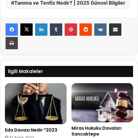
Tanıma ve Tenfiz Nedir? | 2025 Güncel Bilgiler
LinkedIn
Tumblr
Pinterest
Reddit
VKontakte
E-Posta ile paylaş
Yazdır
İlgili Makaleler
Miras Hukuku Davaları
Eda Davası Nedir *2023
Sancaktepe
31 Aralık 2022