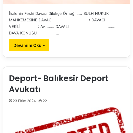
İhalenin Feshi Davası Dilekçe Örneği ….. SULH HUKUK
MAHKEMESİNE DAVACI : DAVACI
VEKİLİ : Av……… DAVALI : …….
DAVA KONUSU …
Devamını Oku »
Deport- Balıkesir Deport
Avukatı
23 Ekim 2024
22