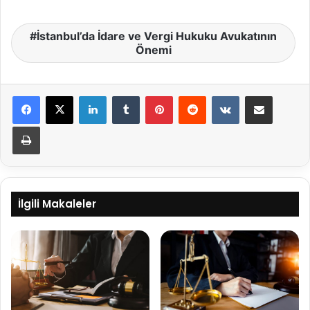
İstanbul’da İdare ve Vergi Hukuku Avukatının
Önemi
LinkedIn
Tumblr
Pinterest
Reddit
VKontakte
E-Posta ile paylaş
Yazdır
İlgili Makaleler