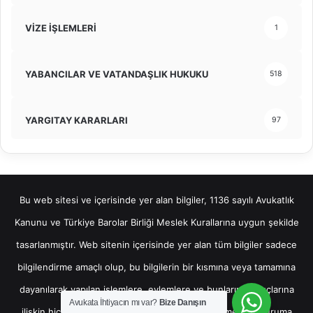
VİZE İŞLEMLERİ
1
YABANCILAR VE VATANDAŞLIK HUKUKU
518
YARGITAY KARARLARI
97
Bu web sitesi ve içerisinde yer alan bilgiler, 1136 sayılı Avukatlık
Kanunu ve Türkiye Barolar Birliği Meslek Kurallarına uygun şekilde
tasarlanmıştır. Web sitenin içerisinde yer alan tüm bilgiler sadece
bilgilendirme amaçlı olup, bu bilgilerin bir kısmına veya tamamına
dayanılarak yapılan işlemlere, eylemlere ve bunların sonuçlarına
Avukata İhtiyacın mı var?
Bize Danışın
ilişkin hiçbir sorumluluk kabul edilemez. Kişiler mevcut duruma