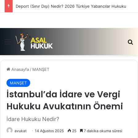
Satış Vaadi Sözleşmesi İptali Nedir?
Menü
Ar
Anasayfa
/
MANŞET
MANŞET
İstanbul’da İdare ve Vergi
Hukuku Avukatının Önemi
İdare Hukuku Nedir?
avukat
14 Ağustos 2025
25
7 dakika okuma süresi