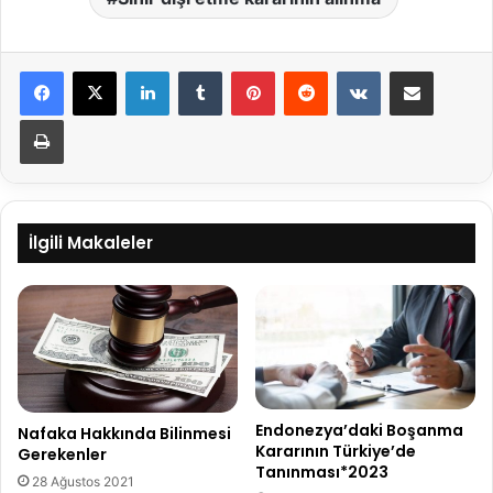
LinkedIn
Tumblr
Pinterest
Reddit
VKontakte
E-Posta ile paylaş
Yazdır
İlgili Makaleler
Endonezya’daki Boşanma
Nafaka Hakkında Bilinmesi
Kararının Türkiye’de
Gerekenler
Tanınması*2023
28 Ağustos 2021