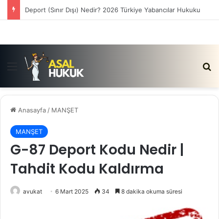
Satış Vaadi Sözleşmesi İptali Nedir?
Menü
Ar
Anasayfa
/
MANŞET
MANŞET
G-87 Deport Kodu Nedir |
Tahdit Kodu Kaldırma
avukat
6 Mart 2025
34
8 dakika okuma süresi