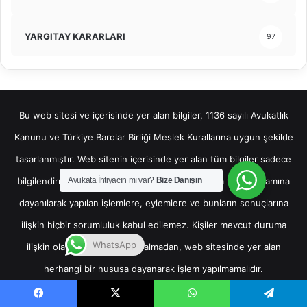
YARGITAY KARARLARI
97
Bu web sitesi ve içerisinde yer alan bilgiler, 1136 sayılı Avukatlık
Kanunu ve Türkiye Barolar Birliği Meslek Kurallarına uygun şekilde
tasarlanmıştır. Web sitenin içerisinde yer alan tüm bilgiler sadece
bilgilendirme amaçlı olup, bu bilgilerin bir kısmına veya tamamına
Avukata İhtiyacın mı var?
Bize Danışın
dayanılarak yapılan işlemlere, eylemlere ve bunların sonuçlarına
ilişkin hiçbir sorumluluk kabul edilemez. Kişiler mevcut duruma
WhatsApp
ilişkin olarak hukuki destek almadan, web sitesinde yer alan
herhangi bir hususa dayanarak işlem yapılmamalıdır.
Tüm Hakları Saklıdır @ 2024
Facebook
X
WhatsApp
Telegram