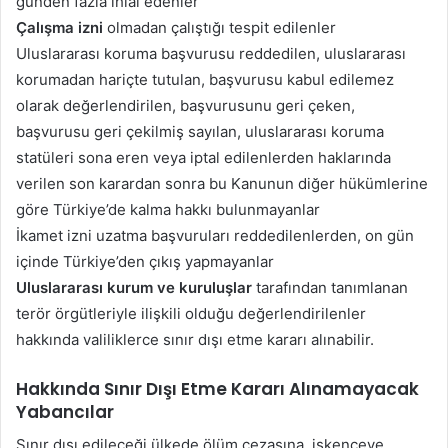
günden fazla ihlal edenler
Çalışma izni
olmadan çalıştığı tespit edilenler
Uluslararası koruma başvurusu reddedilen, uluslararası
korumadan hariçte tutulan, başvurusu kabul edilemez
olarak değerlendirilen, başvurusunu geri çeken,
başvurusu geri çekilmiş sayılan, uluslararası koruma
statüleri sona eren veya iptal edilenlerden haklarında
verilen son karardan sonra bu Kanunun diğer hükümlerine
göre Türkiye’de kalma hakkı bulunmayanlar
İkamet izni uzatma başvuruları reddedilenlerden, on gün
içinde Türkiye’den çıkış yapmayanlar
Uluslararası kurum ve kuruluşlar
tarafından tanımlanan
terör örgütleriyle ilişkili olduğu değerlendirilenler
hakkında valiliklerce sınır dışı etme kararı alınabilir.
Hakkında Sınır Dışı Etme Kararı Alınamayacak
Yabancılar
Sınır dışı edileceği ülkede ölüm cezasına, işkenceye,