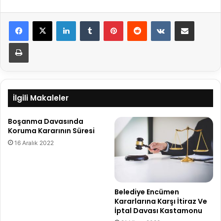
LinkedIn
Tumblr
Pinterest
Reddit
VKontakte
E-Posta ile paylaş
Yazdır
İlgili Makaleler
Boşanma Davasında
Koruma Kararının Süresi
16 Aralık 2022
Belediye Encümen
Kararlarına Karşı İtiraz Ve
İptal Davası Kastamonu