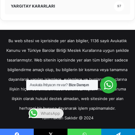
YARGITAY KARARLARI
97
Bu web sitesi ve içerisinde yer alan bilgiler, 1136 sayılı Avukatlık
Kanunu ve Türkiye Barolar Birliği Meslek Kurallarına uygun şekilde
tasarlanmıştır. Web sitenin içerisinde yer alan tüm bilgiler sadece
bilgilendirme amaçlı olup, bu bilgilerin bir kısmına veya tamamına
dayanılarak yapılan işlemlere, eylemlere ve bunların sonuçlarına
Avukata İhtiyacın mı var?
Bize Danışın
ilişkin hiçbir sorumluluk kabul edilemez. Kişiler mevcut duruma
ilişkin olarak hukuki destek almadan, web sitesinde yer alan
herhangi bir hususa dayanarak işlem yapılmamalıdır.
WhatsApp
Tüm Hakları Saklıdır @ 2024