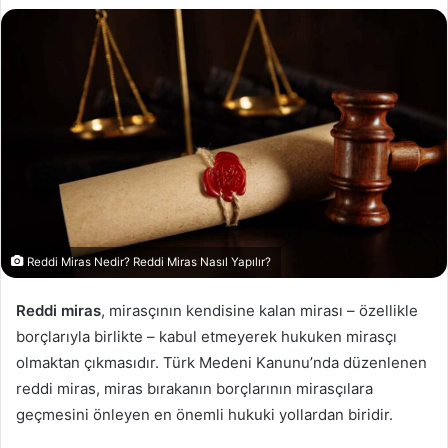
Reddi Miras Nedir? Reddi Miras Nasıl Yapılır?
Reddi miras
, mirasçının kendisine kalan mirası – özellikle
borçlarıyla birlikte – kabul etmeyerek hukuken mirasçı
olmaktan çıkmasıdır. Türk Medeni Kanunu’nda düzenlenen
reddi miras, miras bırakanın borçlarının mirasçılara
geçmesini önleyen en önemli hukuki yollardan biridir.