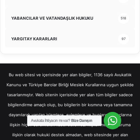
YABANCILAR VE VATANDAŞLIK HUKUKU
518
YARGITAY KARARLARI
97
Bu web sitesi ve içerisinde yer alan bilgiler, 1136 sayılı Avukatlık
Kanunu ve Türkiye Barolar Birliği Meslek Kurallarına uygun şekilde
tasarlanmıştır. Web sitenin içerisinde yer alan tüm bilgiler sadece
bilgilendirme amaçlı olup, bu bilgilerin bir kısmına veya tamamına
dayanılarak yapılan işlemlere, eylemlere ve bunların sonuçlarına
Avukata İhtiyacın mı var?
Bize Danışın
ilişkin hiçbir sorumluluk kabul edilemez. Kişiler mevcut duruma
ilişkin olarak hukuki destek almadan, web sitesinde yer alan