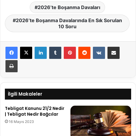
2026’te Boşanma Davaları
2026’te Boşanma Davalarında En Sık Sorulan
10 Soru
LinkedIn
Tumblr
Pinterest
Reddit
VKontakte
E-Posta ile paylaş
Yazdır
İlgili Makaleler
Tebligat Kanunu 21/2 Nedir
| Tebligat Nedir Bağcılar
16 Mayıs 2023