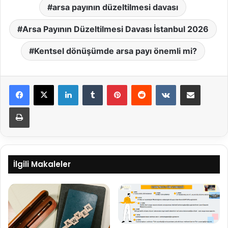
arsa payının düzeltilmesi davası
Arsa Payının Düzeltilmesi Davası İstanbul 2026
Kentsel dönüşümde arsa payı önemli mi?
LinkedIn
Tumblr
Pinterest
Reddit
VKontakte
E-Posta ile paylaş
Yazdır
İlgili Makaleler