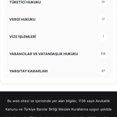
TÜKETİCİ HUKUKU
10
VERGİ HUKUKU
17
VİZE İŞLEMLERİ
1
YABANCILAR VE VATANDAŞLIK HUKUKU
518
YARGITAY KARARLARI
97
Bu web sitesi ve içerisinde yer alan bilgiler, 1136 sayılı Avukatlık
Kanunu ve Türkiye Barolar Birliği Meslek Kurallarına uygun şekilde