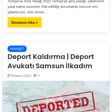
Türkiye’ye Giriş Yasağı 2022 Türkiye’ye giriş yasağı, yabancının
yasal kalma süresinin ihlal edildiği durumlarda (oturum izni,
çalışma izni, vize süresi…
Devamını Oku »
MANŞET
Deport Kaldırma | Deport
Avukatı Samsun İlkadım
16 Mayıs 2022
11