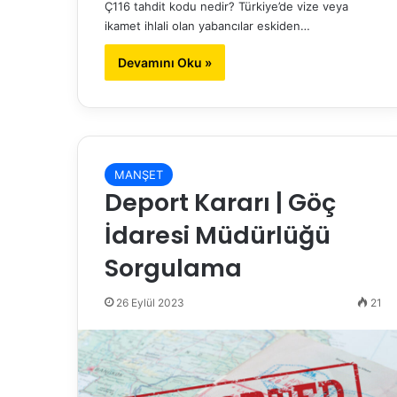
Ç116 tahdit kodu nedir? Türkiye’de vize veya
ikamet ihlali olan yabancılar eskiden…
Devamını Oku »
MANŞET
Deport Kararı | Göç
İdaresi Müdürlüğü
Sorgulama
26 Eylül 2023
21