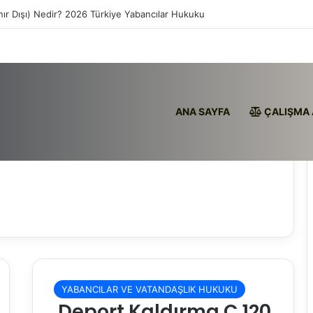
nır Dışı) Nedir? 2026 Türkiye Yabancılar Hukuku
ANA SAYFA
ÇALIŞMA 
YABANCILAR VE VATANDAŞLIK HUKUKU
Deport Kaldırma Ç 120