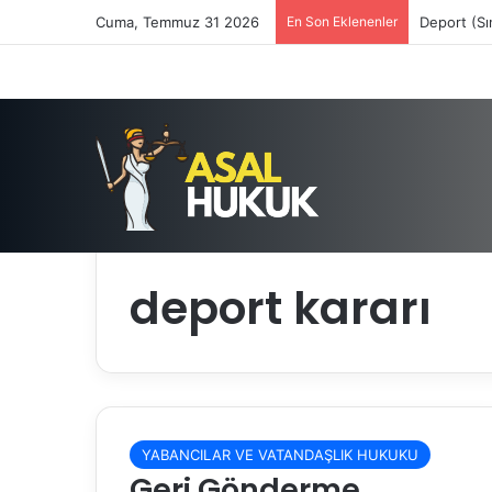
Cuma, Temmuz 31 2026
En Son Eklenenler
Deport (Sı
Anasayfa
/
deport kararı
deport kararı
YABANCILAR VE VATANDAŞLIK HUKUKU
Geri Gönderme