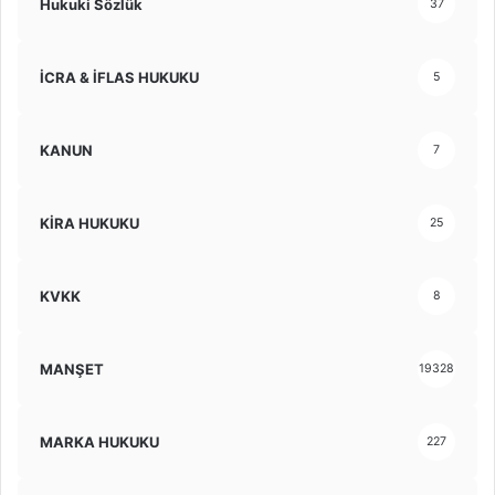
Hukuki Sözlük
37
İCRA & İFLAS HUKUKU
5
KANUN
7
KİRA HUKUKU
25
KVKK
8
MANŞET
19328
MARKA HUKUKU
227