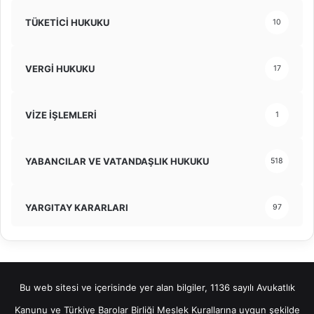
TÜKETİCİ HUKUKU
10
VERGİ HUKUKU
17
VİZE İŞLEMLERİ
1
YABANCILAR VE VATANDAŞLIK HUKUKU
518
YARGITAY KARARLARI
97
Bu web sitesi ve içerisinde yer alan bilgiler, 1136 sayılı Avukatlık
Kanunu ve Türkiye Barolar Birliği Meslek Kurallarına uygun şekilde