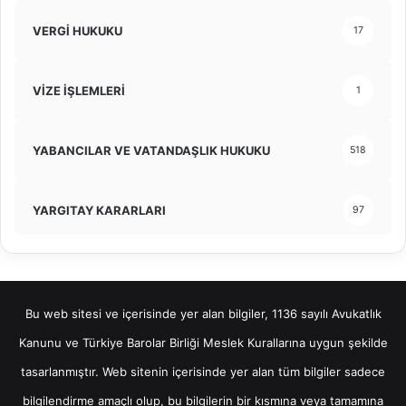
VERGİ HUKUKU
17
VİZE İŞLEMLERİ
1
YABANCILAR VE VATANDAŞLIK HUKUKU
518
YARGITAY KARARLARI
97
Bu web sitesi ve içerisinde yer alan bilgiler, 1136 sayılı Avukatlık
Kanunu ve Türkiye Barolar Birliği Meslek Kurallarına uygun şekilde
tasarlanmıştır. Web sitenin içerisinde yer alan tüm bilgiler sadece
bilgilendirme amaçlı olup, bu bilgilerin bir kısmına veya tamamına