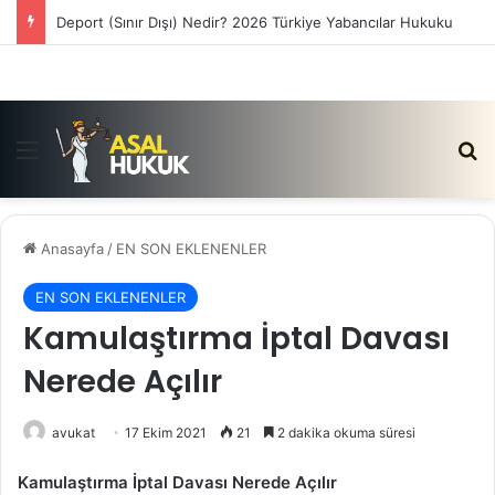
Deport (Sınır Dışı) Nedir? 2026 Türkiye Yabancılar Hukuku
Menü
Ar
Anasayfa
/
EN SON EKLENENLER
EN SON EKLENENLER
Kamulaştırma İptal Davası
Nerede Açılır
avukat
17 Ekim 2021
21
2 dakika okuma süresi
Kamulaştırma İptal Davası Nerede Açılır