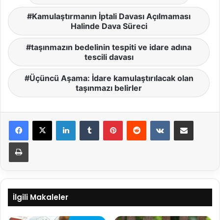
Kamulaştırmanın İptali Davası Açılmaması
Halinde Dava Süreci
taşınmazın bedelinin tespiti ve idare adına
tescili davası
Üçüncü Aşama: İdare kamulaştırılacak olan
taşınmazı belirler
LinkedIn
Tumblr
Pinterest
Reddit
VKontakte
E-Posta ile paylaş
Yazdır
İlgili Makaleler