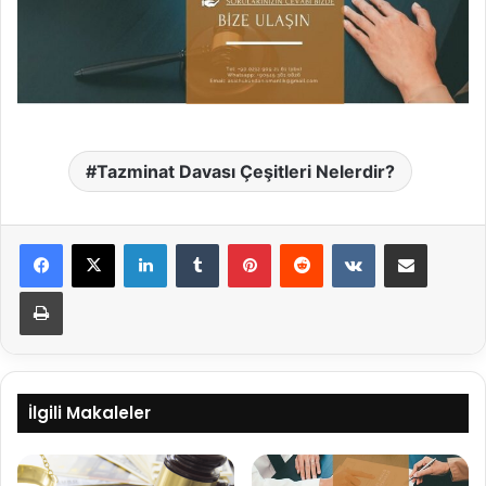
Tazminat Davası Çeşitleri Nelerdir?
LinkedIn
Tumblr
Pinterest
Reddit
VKontakte
E-Posta ile paylaş
Yazdır
İlgili Makaleler