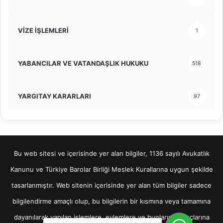
VİZE İŞLEMLERİ
1
YABANCILAR VE VATANDAŞLIK HUKUKU
518
YARGITAY KARARLARI
97
Bu web sitesi ve içerisinde yer alan bilgiler, 1136 sayılı Avukatlık
Kanunu ve Türkiye Barolar Birliği Meslek Kurallarına uygun şekilde
tasarlanmıştır. Web sitenin içerisinde yer alan tüm bilgiler sadece
bilgilendirme amaçlı olup, bu bilgilerin bir kısmına veya tamamına
dayanılarak yapılan işlemlere, eylemlere ve bunların sonuçlarına