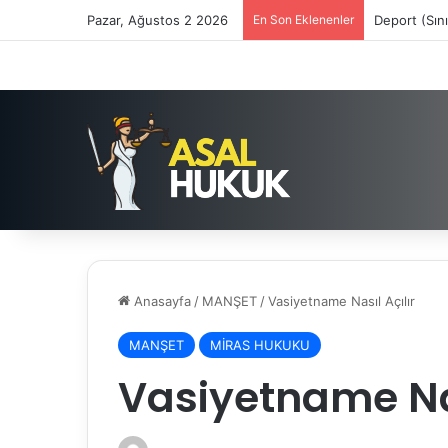
Pazar, Ağustos 2 2026
En Son Eklenenler
Deport (Sın
Anasayfa
/
MANŞET
/
Vasiyetname Nasıl Açılır
MANŞET
MİRAS HUKUKU
Vasiyetname Nas