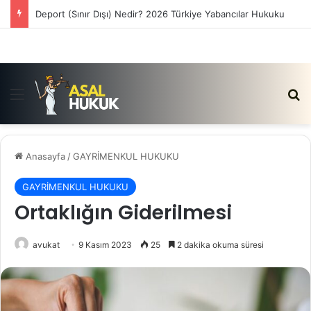
Deport (Sınır Dışı) Nedir? 2026 Türkiye Yabancılar Hukuku
Menü
Ar
Anasayfa
/
GAYRİMENKUL HUKUKU
GAYRİMENKUL HUKUKU
Ortaklığın Giderilmesi
avukat
9 Kasım 2023
25
2 dakika okuma süresi