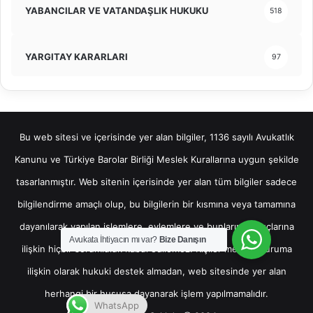
YABANCILAR VE VATANDAŞLIK HUKUKU
518
YARGITAY KARARLARI
97
Bu web sitesi ve içerisinde yer alan bilgiler, 1136 sayılı Avukatlık
Kanunu ve Türkiye Barolar Birliği Meslek Kurallarına uygun şekilde
tasarlanmıştır. Web sitenin içerisinde yer alan tüm bilgiler sadece
bilgilendirme amaçlı olup, bu bilgilerin bir kısmına veya tamamına
dayanılarak yapılan işlemlere, eylemlere ve bunların sonuçlarına
Avukata İhtiyacın mı var?
Bize Danışın
ilişkin hiçbir sorumluluk kabul edilemez. Kişiler mevcut duruma
ilişkin olarak hukuki destek almadan, web sitesinde yer alan
herhangi bir hususa dayanarak işlem yapılmamalıdır.
WhatsApp