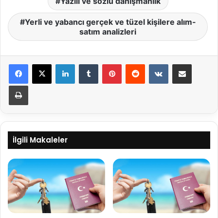
Yazılı ve sözlü danışmanlık
Yerli ve yabancı gerçek ve tüzel kişilere alım-
satım analizleri
LinkedIn
Tumblr
Pinterest
Reddit
VKontakte
E-Posta ile paylaş
Yazdır
İlgili Makaleler