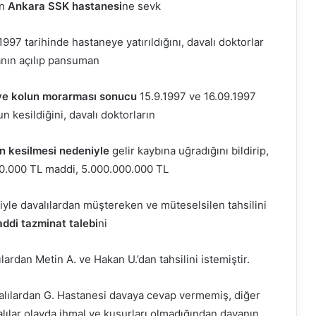
an
Ankara SSK hastanesi
ne sevk
.1997 tarihinde hastaneye yatırıldığını, davalı doktorlar
anın açılıp pansuman
 ve kolun morarması sonucu
15.9.1997 ve 16.09.1997
 kesildiğini, davalı doktorların
n kesilmesi nedeniyle
gelir kaybına uğradığını bildirip,
000.000 TL maddi, 5.000.000.000 TL
ziyle davalılardan müştereken ve müteselsilen tahsilini
ddi tazminat talebi
ni
ardan Metin A. ve Hakan U.’dan tahsilini istemiştir.
alılardan G. Hastanesi davaya cevap vermemiş, diğer
lılar olayda ihmal ve kusurları olmadığından davanın