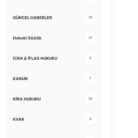
GÜNCEL HABERLER
78
Hukuki Sözlük
37
İCRA & İFLAS HUKUKU
5
KANUN
7
KİRA HUKUKU
25
KVKK
8