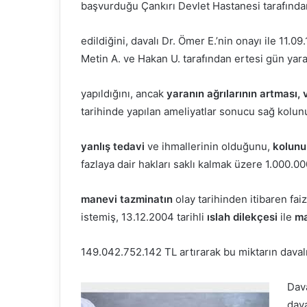
başvurduğu Çankırı Devlet Hastanesi tarafınd
edildiğini, davalı Dr. Ömer E.’nin onayı ile 11.09
Metin A. ve Hakan U. tarafından ertesi gün yar
yapıldığını, ancak
yaranın ağrılarının artması,
tarihinde yapılan ameliyatlar sonucu sağ kolunun
yanlış tedavi
ve ihmallerinin olduğunu,
kolunu
fazlaya dair hakları saklı kalmak üzere 1.000.
manevi tazminatın
olay tarihinden itibaren fai
istemiş, 13.12.2004 tarihli
ıslah dilekçesi
ile
ma
149.042.752.142 TL artırarak bu miktarın davalıl
Dav
dava