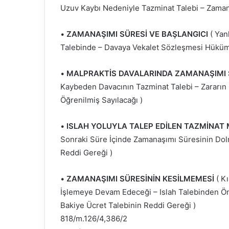
Uzuv Kaybı Nedeniyle Tazminat Talebi – Zamana
•
ZAMANAŞIMI SÜRESİ VE BAŞLANGICI
( Yan
Talebinde – Davaya Vekalet Sözleşmesi Hüküml
•
MALPRAKTİS DAVALARINDA ZAMANAŞIMI S
Kaybeden Davacının Tazminat Talebi – Zararı
Öğrenilmiş Sayılacağı )
•
ISLAH YOLUYLA TALEP EDİLEN TAZMİNAT 
Sonraki Süre İçinde Zamanaşımı Süresinin Dolm
Reddi Gereği )
•
ZAMANAŞIMI SÜRESİNİN KESİLMEMESİ
( K
İşlemeye Devam Edeceği – Islah Talebinden Ön
Bakiye Ücret Talebinin Reddi Gereği )
818/m.126/4,386/2