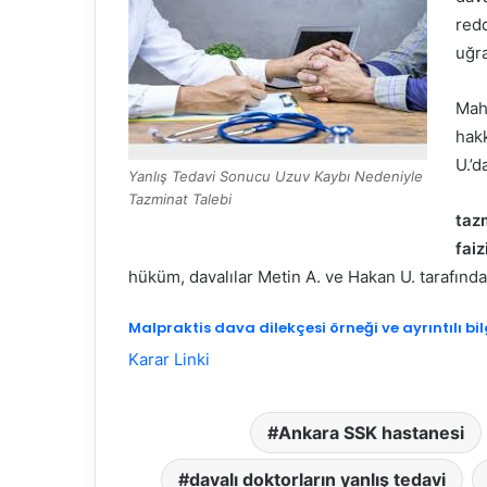
redd
uğr
Mah
hakk
U.’
Yanlış Tedavi Sonucu Uzuv Kaybı Nedeniyle
Tazminat Talebi
taz
faiz
hüküm, davalılar Metin A. ve Hakan U. tarafınd
Malpraktis dava dilekçesi örneği ve ayrıntılı bil
Karar Linki
Ankara SSK hastanesi
davalı doktorların yanlış tedavi