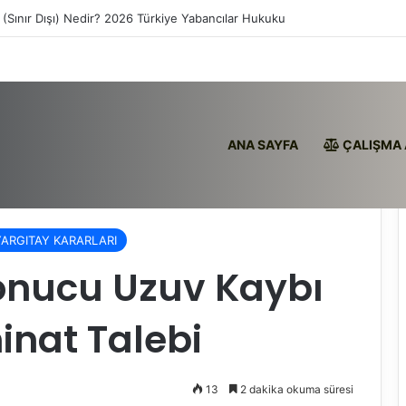
 (Sınır Dışı) Nedir? 2026 Türkiye Yabancılar Hukuku
ANA SAYFA
ÇALIŞMA 
onucu Uzuv Kaybı Nedeniyle Tazminat Talebi
YARGITAY KARARLARI
Sonucu Uzuv Kaybı
inat Talebi
13
2 dakika okuma süresi