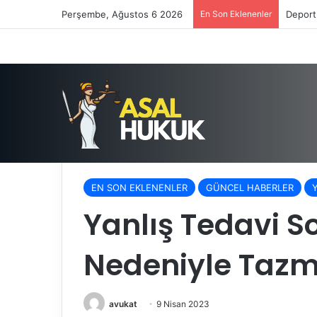
Perşembe, Ağustos 6 2026
En Son Eklenenler
Deport
Anasayfa
/
YARGITAY KARARLARI
/
Yanlış Tedavi S
EN SON EKLENENLER
GÜNCEL HABERLER
Yanlış Tedavi 
Nedeniyle Tazm
avukat
9 Nisan 2023