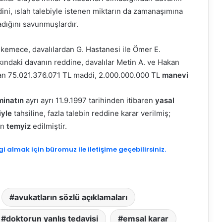
ini, ıslah talebiyle istenen miktarın da zamanaşımına
adığını savunmuşlardır.
kemece, davalılardan G. Hastanesi ile Ömer E.
ındaki davanın reddine, davalılar Metin A. ve Hakan
dan 75.021.376.071 TL maddi, 2.000.000.000 TL
manevi
minatın
ayrı ayrı 11.9.1997 tarihinden itibaren
yasal
iyle
tahsiline, fazla talebin reddine karar verilmiş;
an
temyiz
edilmiştir.
gi almak için büromuz ile iletişime geçebilirsiniz.
avukatların sözlü açıklamaları
doktorun yanlış tedavisi
emsal karar