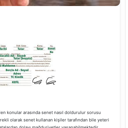
ilen konular arasında senet nasıl doldurulur sorusu
kli olarak senet kullanan kişiler tarafından bile yeteri
alardan dolayı mağduriyetler yaşanabilmektedir. ,