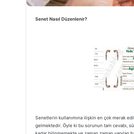
Senet Nasıl Düzenlenir?
Senetlerin kullanımına ilişkin en çok merak ed
gelmektedir. Öyle ki bu sorunun tam cevabı, süre
kadar bilinmemekte ve zaman zaman yapılan hat