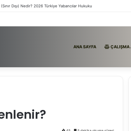
 (Sınır Dışı) Nedir? 2026 Türkiye Yabancılar Hukuku
ANA SAYFA
ÇALIŞMA 
enlenir?
45
5 dakika okuma süresi