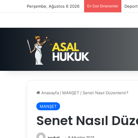
Perşembe, Ağustos 6 2026
En Son Eklenenler
Deport
Anasayfa
/
MANŞET
/
Senet Nasıl Düzenlenir?
MANŞET
Senet Nasıl Düz
avukat
9 Ağustos 2021