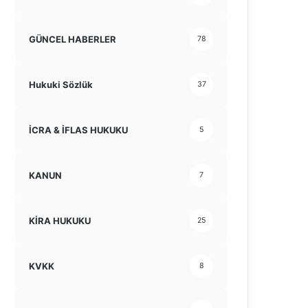
GÜNCEL HABERLER
78
Hukuki Sözlük
37
İCRA & İFLAS HUKUKU
5
KANUN
7
KİRA HUKUKU
25
KVKK
8