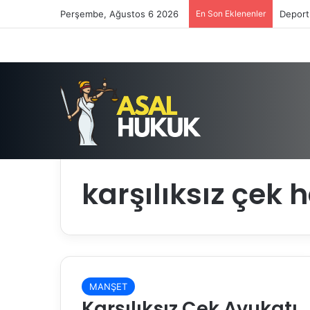
Perşembe, Ağustos 6 2026
En Son Eklenenler
Deport
Anasayfa
/
karşılıksız çek hapis cezası var mı
karşılıksız çek 
MANŞET
Karşılıksız Çek Avukatı