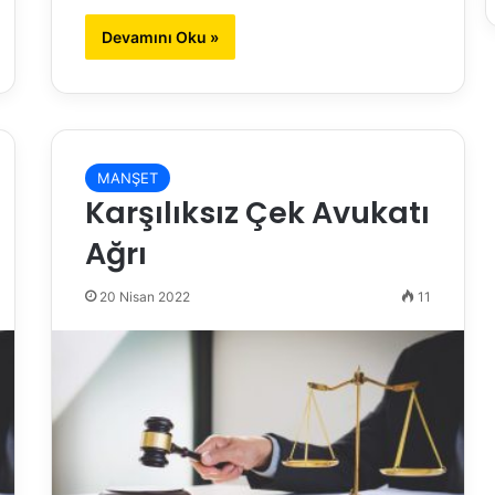
Devamını Oku »
MANŞET
Karşılıksız Çek Avukatı
Ağrı
20 Nisan 2022
11