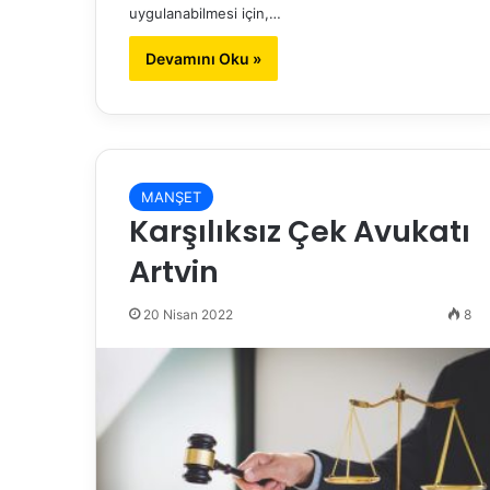
uygulanabilmesi için,…
Devamını Oku »
MANŞET
Karşılıksız Çek Avukatı
Artvin
20 Nisan 2022
8