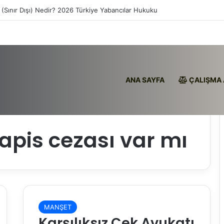
 (Sınır Dışı) Nedir? 2026 Türkiye Yabancılar Hukuku
ANA SAYFA
ÇALIŞMA 
hapis cezası var mı
MANŞET
Karşılıksız Çek Avukatı