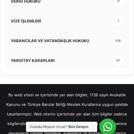
VERGİ HUKUKU
17
VİZE İŞLEMLERİ
1
YABANCILAR VE VATANDAŞLIK HUKUKU
518
YARGITAY KARARLARI
97
Bu web sitesi ve içerisinde yer alan bilgiler, 1136 sayılı Avukatlık
Kanunu ve Türkiye Barolar Birliği Meslek Kurallarına uygun şekilde
tasarlanmıştır. Web sitenin içerisinde yer alan tüm bilgiler sadece
bilgilendirme amaçlı olup, bu bilgilerin bir kısmına veya tamamına
Avukata İhtiyacın mı var?
Bize Danışın
dayanılarak yapılan işlemlere, eylemlere ve bunların sonuçlarına