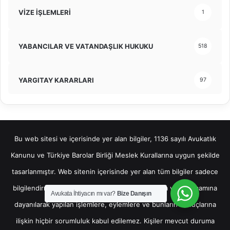
VİZE İŞLEMLERİ
1
YABANCILAR VE VATANDAŞLIK HUKUKU
518
YARGITAY KARARLARI
97
Bu web sitesi ve içerisinde yer alan bilgiler, 1136 sayılı Avukatlık
Kanunu ve Türkiye Barolar Birliği Meslek Kurallarına uygun şekilde
tasarlanmıştır. Web sitenin içerisinde yer alan tüm bilgiler sadece
bilgilendirme amaçlı olup, bu bilgilerin bir kısmına veya tamamına
Avukata İhtiyacın mı var?
Bize Danışın
dayanılarak yapılan işlemlere, eylemlere ve bunların sonuçlarına
ilişkin hiçbir sorumluluk kabul edilemez. Kişiler mevcut duruma