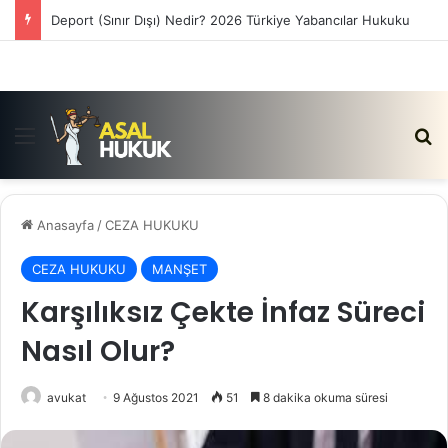
Satış Vaadi Sözleşmesi İptali Nedir?
Menü
Ar
Anasayfa
/
CEZA HUKUKU
CEZA HUKUKU
MANŞET
Karşılıksız Çekte İnfaz Süreci
Nasıl Olur?
avukat
9 Ağustos 2021
51
8 dakika okuma süresi