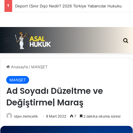
Satış Vaadi Sözleşmesi İptali Nedir?
Menü
Ar
Anasayfa
/
MANŞET
MANŞET
Ad Soyadı Düzeltme ve
Değiştirme| Maraş
stjav.iremcelik
8 Mart 2022
7
2 dakika okuma süresi