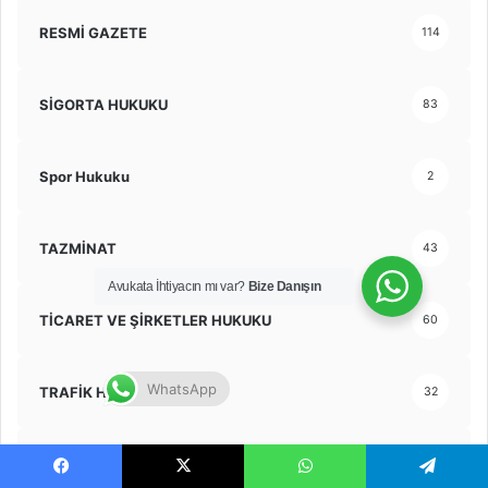
RESMİ GAZETE
114
SİGORTA HUKUKU
83
Spor Hukuku
2
TAZMİNAT
43
Avukata İhtiyacın mı var?
Bize Danışın
TİCARET VE ŞİRKETLER HUKUKU
60
WhatsApp
TRAFİK HUKUKU
32
TÜKETİCİ HUKUKU
10
Facebook
X
WhatsApp
Telegram