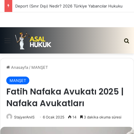
Deport (Sınır Dışı) Nedir? 2026 Türkiye Yabancılar Hukuku
Menü
Ar
Anasayfa
/
MANŞET
MANŞET
Fatih Nafaka Avukatı 2025 |
Nafaka Avukatları
StajyerAnılS
6 Ocak 2025
14
3 dakika okuma süresi