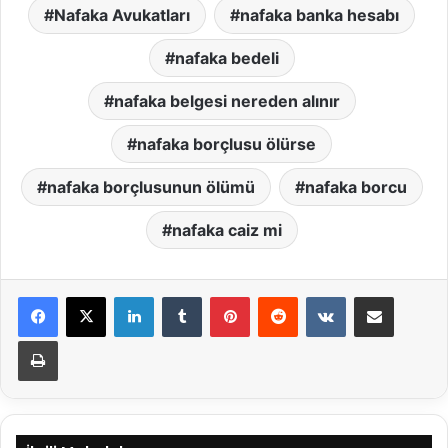
Nafaka Avukatları
nafaka banka hesabı
nafaka bedeli
nafaka belgesi nereden alınır
nafaka borçlusu ölürse
nafaka borçlusunun ölümü
nafaka borcu
nafaka caiz mi
LinkedIn
Tumblr
Pinterest
Reddit
VKontakte
E-Posta ile paylaş
Yazdır