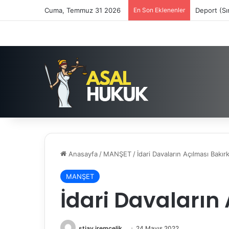
Cuma, Temmuz 31 2026
En Son Eklenenler
Deport (Sı
Anasayfa
/
MANŞET
/
İdari Davaların Açılması Bakır
MANŞET
İdari Davaların
stjav.iremcelik
24 Mayıs 2022