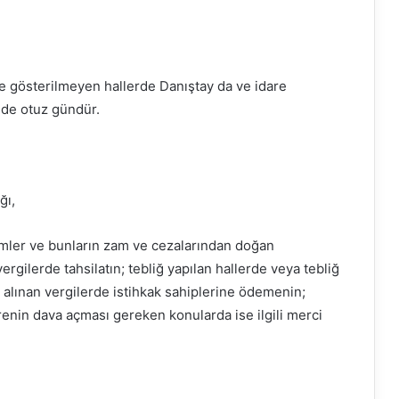
re gösterilmeyen hallerde Danıştay da ve idare
de otuz gündür.
ğı,
kümler ve bunların zam ve cezalarından doğan
rgilerde tahsilatın; tebliğ yapılan hallerde veya tebliğ
a alınan vergilerde istihkak sahiplerine ödemenin;
darenin dava açması gereken konularda ise ilgili merci