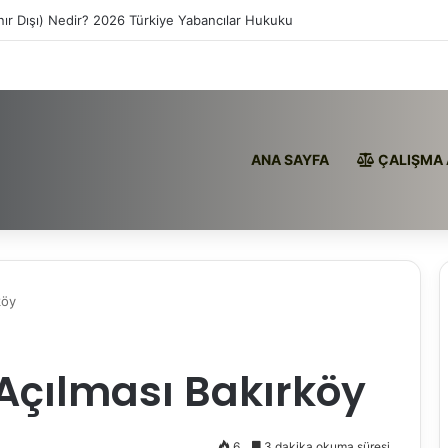
nır Dışı) Nedir? 2026 Türkiye Yabancılar Hukuku
ANA SAYFA
ÇALIŞMA 
köy
 Açılması Bakırköy
6
3 dakika okuma süresi