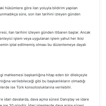
aki hükümlere göre ilan yoluyla bildirim yapılan
unmadıkça süre, son ilan tarihini izleyen günden
esi, ilan tarihini izleyen günden itibaren başlar. Ancak
zenleyici işlem veya uygulanan işlem yahut her ikisi
işlemin iptal edilmemiş olması bu düzenlemeye dayalı
rgi mahkemesi başkanlığına hitap eden bir dilekçeyle
nlığına verilebileceği gibi bu başkanlıkların olmadığı
lerde ise Türk konsolosluklarına verilebilir.
e idari davalarda, dava açma süresi Danıştay ve idare
ise 30 gündür. İdari işlemlerde dava açma süresi