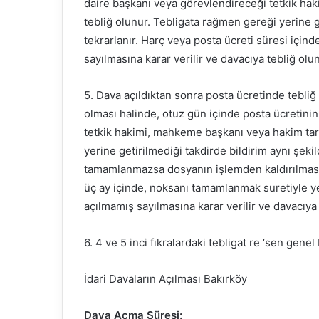
daire başkanı veya görevlendireceği tetkik hak
tebliğ olunur. Tebligata rağmen gereği yerine ge
tekrarlanır. Harç veya posta ücreti süresi iç
sayılmasına karar verilir ve davacıya tebliğ olun
5. Dava açıldıktan sonra posta ücretinde tebli
olması halinde, otuz gün içinde posta ücretin
tetkik hakimi, mahkeme başkanı veya hakim tara
yerine getirilmediği takdirde bildirim aynı şekil
tamamlanmazsa dosyanın işlemden kaldırılmasına
üç ay içinde, noksanı tamamlanmak suretiyle y
açılmamış sayılmasına karar verilir ve davacıya 
6. 4 ve 5 inci fıkralardaki tebligat re ‘sen genel
İdari Davaların Açılması Bakırköy
Dava Açma Süresi: