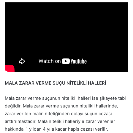
MALA ZARAR VERME SUÇU NİTELİKLİ HALLERİ
Mala zarar verme suçunun nitelikli halleri ise şikayete tabi
değildir. Mala zarar verme suçunun nitelikli hallerinde,
zarar verilen malın niteliğinden dolayı suçun cezası
arttırılmaktadır. Mala nitelikli halleriyle zarar verenler
hakkında, 1 yıldan 4 yıla kadar hapis cezası verilir.