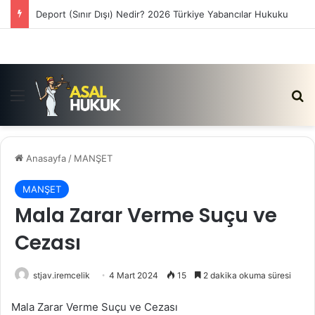
Deport (Sınır Dışı) Nedir? 2026 Türkiye Yabancılar Hukuku
Menü
Ar
Anasayfa
/
MANŞET
MANŞET
Mala Zarar Verme Suçu ve
Cezası
stjav.iremcelik
4 Mart 2024
15
2 dakika okuma süresi
Mala Zarar Verme Suçu ve Cezası