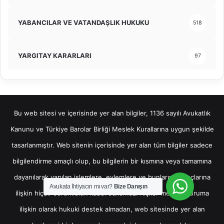
YABANCILAR VE VATANDAŞLIK HUKUKU
518
YARGITAY KARARLARI
97
Bu web sitesi ve içerisinde yer alan bilgiler, 1136 sayılı Avukatlık
Kanunu ve Türkiye Barolar Birliği Meslek Kurallarına uygun şekilde
tasarlanmıştır. Web sitenin içerisinde yer alan tüm bilgiler sadece
bilgilendirme amaçlı olup, bu bilgilerin bir kısmına veya tamamına
dayanılarak yapılan işlemlere, eylemlere ve bunların sonuçlarına
Avukata İhtiyacın mı var?
Bize Danışın
ilişkin hiçbir sorumluluk kabul edilemez. Kişiler mevcut duruma
ilişkin olarak hukuki destek almadan, web sitesinde yer alan