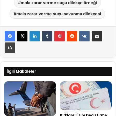
mala zarar verme suçu dilekçe örneği
mala zarar verme suçu savunma dilekçesi
LinkedIn
Tumblr
Pinterest
Reddit
VKontakte
E-Posta ile paylaş
Yazdır
İlgili Makaleler
Kırklareli İsim Değiştirme