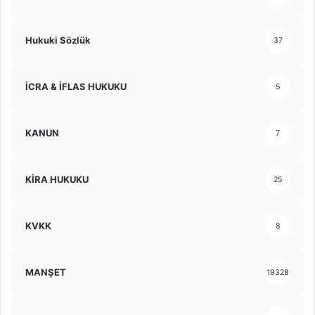
Hukuki Sözlük
37
İCRA & İFLAS HUKUKU
5
KANUN
7
KİRA HUKUKU
25
KVKK
8
MANŞET
19328