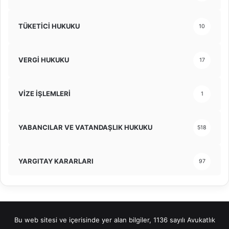
TÜKETİCİ HUKUKU
10
VERGİ HUKUKU
17
VİZE İŞLEMLERİ
1
YABANCILAR VE VATANDAŞLIK HUKUKU
518
YARGITAY KARARLARI
97
Bu web sitesi ve içerisinde yer alan bilgiler, 1136 sayılı Avukatlık