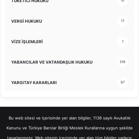
TÜKETİCİ HUKUKU
10
VERGİ HUKUKU
17
VİZE İŞLEMLERİ
1
YABANCILAR VE VATANDAŞLIK HUKUKU
518
YARGITAY KARARLARI
97
Bu web sitesi ve içerisinde yer alan bilgiler, 1136 sayılı Avukatlık
Kanunu ve Türkiye Barolar Birliği Meslek Kurallarına uygun şekilde
tasarlanmıştır. Web sitenin içerisinde yer alan tüm bilgiler sadece