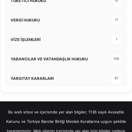
TÜKETİCİ HUKUKU
10
VERGİ HUKUKU
17
VİZE İŞLEMLERİ
1
YABANCILAR VE VATANDAŞLIK HUKUKU
518
YARGITAY KARARLARI
97
Bu web sitesi ve içerisinde yer alan bilgiler, 1136 sayılı Avukatlık
Kanunu ve Türkiye Barolar Birliği Meslek Kurallarına uygun şekilde
tasarlanmıştır. Web sitenin içerisinde yer alan tüm bilgiler sadece