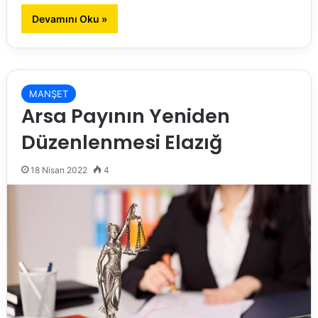
Devamını Oku »
MANŞET
Arsa Payının Yeniden
Düzenlenmesi Elazığ
18 Nisan 2022
4