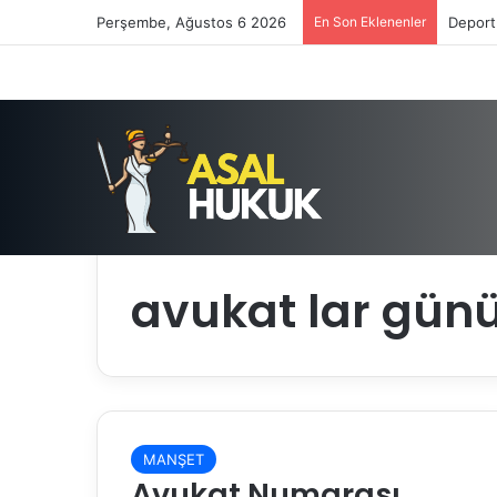
Perşembe, Ağustos 6 2026
En Son Eklenenler
Deport
Anasayfa
/
avukat lar günü
avukat lar gün
MANŞET
Avukat Numarası