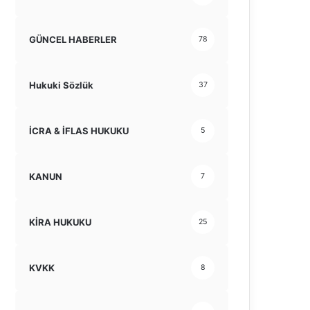
GÜNCEL HABERLER
78
Hukuki Sözlük
37
İCRA & İFLAS HUKUKU
5
KANUN
7
KİRA HUKUKU
25
KVKK
8