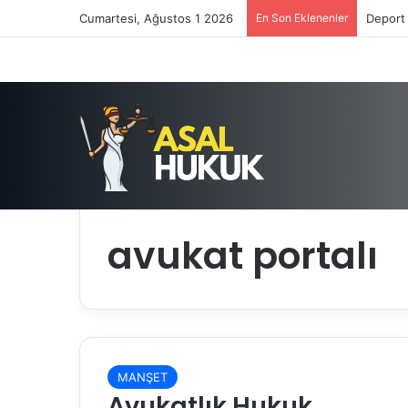
Cumartesi, Ağustos 1 2026
En Son Eklenenler
Deport 
Anasayfa
/
avukat portalı
avukat portalı
MANŞET
Avukatlık Hukuk