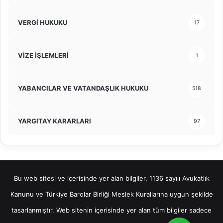
VERGİ HUKUKU
17
VİZE İŞLEMLERİ
1
YABANCILAR VE VATANDAŞLIK HUKUKU
518
YARGITAY KARARLARI
97
Bu web sitesi ve içerisinde yer alan bilgiler, 1136 sayılı Avukatlık
Kanunu ve Türkiye Barolar Birliği Meslek Kurallarına uygun şekilde
tasarlanmıştır. Web sitenin içerisinde yer alan tüm bilgiler sadece