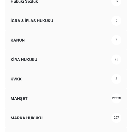
Hukuki Sözlük
37
İCRA & İFLAS HUKUKU
5
KANUN
7
KİRA HUKUKU
25
KVKK
8
MANŞET
19328
MARKA HUKUKU
227