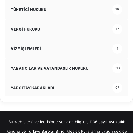
TÜKETİCİ HUKUKU
10
VERGİ HUKUKU
17
VİZE İŞLEMLERİ
1
YABANCILAR VE VATANDAŞLIK HUKUKU
518
YARGITAY KARARLARI
97
Bu web sitesi ve içerisinde yer alan bilgiler, 1136 sayılı Avukatlık
Kanunu ve Türkiye Barolar Birliği Meslek Kurallarına uygun şekilde