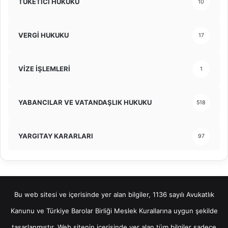
TÜKETİCİ HUKUKU
10
VERGİ HUKUKU
17
VİZE İŞLEMLERİ
1
YABANCILAR VE VATANDAŞLIK HUKUKU
518
YARGITAY KARARLARI
97
Bu web sitesi ve içerisinde yer alan bilgiler, 1136 sayılı Avukatlık
Kanunu ve Türkiye Barolar Birliği Meslek Kurallarına uygun şekilde
tasarlanmıştır. Web sitenin içerisinde yer alan tüm bilgiler sadece