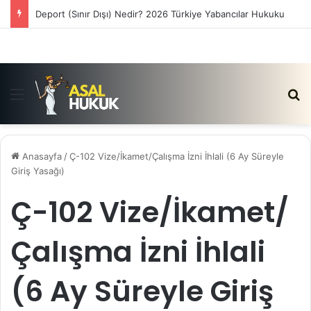
Deport (Sınır Dışı) Nedir? 2026 Türkiye Yabancılar Hukuku
Menü
Ar
Anasayfa
/
Ç-102 Vize/İkamet/Çalışma İzni İhlali (6 Ay Süreyle
Giriş Yasağı)
Ç-102 Vize/İkamet/
Çalışma İzni İhlali
(6 Ay Süreyle Giriş