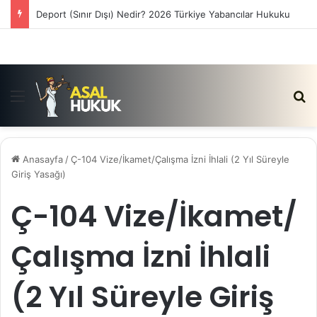
Deport (Sınır Dışı) Nedir? 2026 Türkiye Yabancılar Hukuku
Menü
Ar
Anasayfa
/
Ç-104 Vize/İkamet/Çalışma İzni İhlali (2 Yıl Süreyle
Giriş Yasağı)
Ç-104 Vize/İkamet/
Çalışma İzni İhlali
(2 Yıl Süreyle Giriş