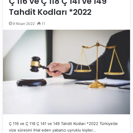
Ç 116 ve Ç 118 Ç 141 ve 149
Tahdit Kodları *2022
9 Nisan 2022
11
Ç 116 ve Ç 118 Ç 141 ve 149 Tahdit Kodları *2022 Türkiye’de
vize süresini ihlal eden yabancı uyruklu kişiler…