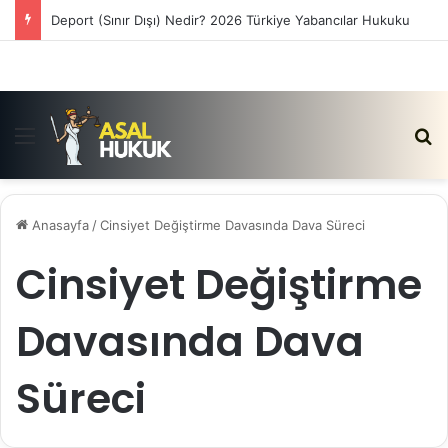
Deport (Sınır Dışı) Nedir? 2026 Türkiye Yabancılar Hukuku
Menü
Ar
Anasayfa
/
Cinsiyet Değiştirme Davasında Dava Süreci
Cinsiyet Değiştirme
Davasında Dava
Süreci